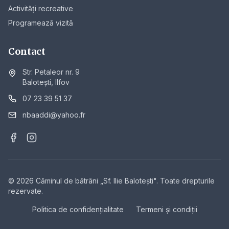
Activități recreative
Programează vizită
Contact
Str. Petaleor nr. 9
Balotești, Ilfov
07 23 39 51 37
nbaaddi@yahoo.fr
©
2026
Căminul de bătrâni „Sf. Ilie Balotești". Toate drepturile
rezervate.
Politica de confidențialitate
Termeni și condiții